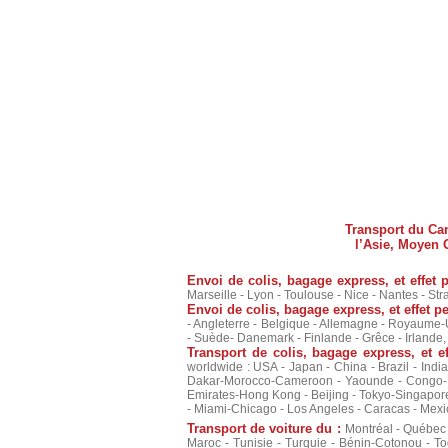
Transport du Can
l’Asie, Moyen O
Envoi de colis, bagage express, et effet
Marseille - Lyon - Toulouse - Nice - Nantes - Str
Envoi de colis, bagage express, et effet p
- Angleterre - Belgique - Allemagne - Royaume-U
- Suède- Danemark - Finlande - Grêce - Irlande
Transport de colis, bagage express, et e
worldwide : USA - Japan - China - Brazil - Ind
Dakar-Morocco-Cameroon - Yaounde - Congo-Kin
Emirates-Hong Kong - Beijing - Tokyo-Singapore
- Miami-Chicago - Los Angeles - Caracas - Mexi
Transport de voiture du :
Montréal - Québec -
Maroc - Tunisie - Turquie - Bénin-Cotonou - 