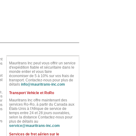
nt
Mauritrans Inc peut vous offrir un service
os
d'expédition fiable et sécuritaire dans le
monde entier et vous faire
et
économiser de 5 à 10% sur vos frais de
st
transport. Contactez-nous pour plus de
détails
info@mauritrans-inc.com
e,
Transport Vehicle et RoRo
es
Mauritrans Inc offre maintenant des
er
services Ro-Ro, à partir du Canada aux
us
États-Unis à l'Afrique de service de
us
temps entre 24 et 28 jours ouvrables,
selon la distance Contactez-nous pour
ys
plus de détails au
service@mauritrans-inc.com
Services de fret aérien sur le