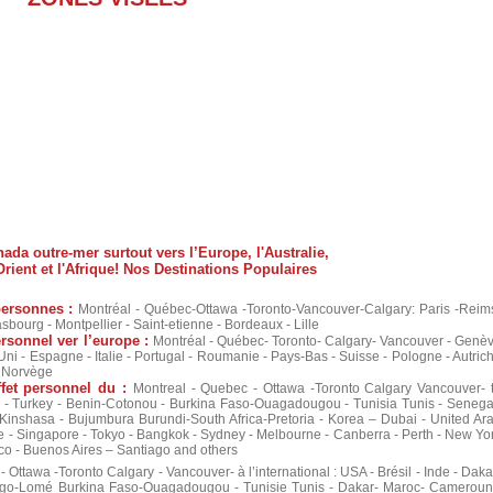
ada outre-mer surtout vers l’Europe, l'Australie,
rient et l'Afrique! Nos Destinations Populaires
 personnes :
Montréal - Québec-Ottawa -Toronto-Vancouver-Calgary: Paris -Reim
asbourg - Montpellier - Saint-etienne - Bordeaux - Lille
ersonnel ver l’europe :
Montréal - Québec- Toronto- Calgary- Vancouver - Genè
ni - Espagne - Italie - Portugal - Roumanie - Pays-Bas - Suisse - Pologne - Autric
, Norvège
ffet personnel du :
Montreal - Quebec - Ottawa -Toronto Calgary Vancouver- 
ia - Turkey - Benin-Cotonou - Burkina Faso-Ouagadougou - Tunisia Tunis - Senega
shasa - Bujumbura Burundi-South Africa-Pretoria - Korea – Dubai - United Ar
 - Singapore - Tokyo - Bangkok - Sydney - Melbourne - Canberra - Perth - New Yo
co - Buenos Aires – Santiago and others
 Ottawa -Toronto Calgary - Vancouver- à l’international : USA - Brésil - Inde - Daka
Togo-Lomé Burkina Faso-Ouagadougou - Tunisie Tunis - Dakar- Maroc- Cameroun