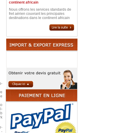
continent africain
Nous offrons les services standards de
fret aérien couvrant les principales
destinations dans le continent africain
s-
ve
he
to
l-
ab
rk
r-
 -