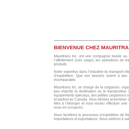
BIENVENUE CHEZ MAURITRAN
Mauritrans Inc. est une compagnie basée au 
l’affrètement (vols cargo), les opérations de t
produits.
Notre expertise dans l’industrie du transport in
d’expédition. Que vos besoins soient à des
incomparable.
Mauritrans Inc. se charge de la cargaison, orga
peu importe la destination ou le transporteur.
équipements spéciaux, des petites cargaisons 
et partout au Canada. Vous désirez acheminer 
êtes à l’étranger et vous voulez effectuer un
nous en occupons.
Nous facilitons le processus d’expédition de fr
importateurs et exportateurs. Nous veillons à sat