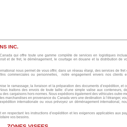
S INC.
Canada qui offre toute une gamme complète de services en logistiques inclua
ransit et de fret, le déménagement, le courtage en douane et la distribution de v
ternational nous permet de vous offrir, dans un réseau élargi, des services de fret 
 fins commerciales ou personnelles, notre engagement envers nos clients e
nise le ramassage, la livraison et la préparation des documents d’expédition, et c
 Nous traitons des envois de toute taille: d’une simple valise aux conteneurs, d
ou des cargaisons hors-normes. Nous expédions également des véhicules outre-m
des marchandises en provenance du Canada vers une destination à l’étranger, vo
e expédition internationale ou vous prévoyez un déménagement international, no
et en respectant les instructions d’expédition et les exigences applicables aux pa
isfaire vos besoins.
ZONES VISEES